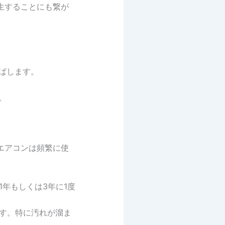
生することにも繋が
ばします。
。
エアコンは頻繁に使
年もしくは3年に1度
ます。特に汚れが溜ま