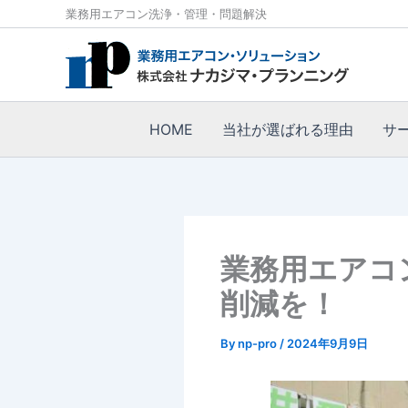
内
業務用エアコン洗浄・管理・問題解決
容
を
ス
キ
ッ
HOME
当社が選ばれる理由
サ
プ
業務用エアコ
削減を！
By
np-pro
/
2024年9月9日