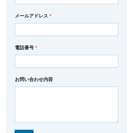
メールアドレス
*
*
電話番号
*
*
電
話
番
号
お問い合わせ内容