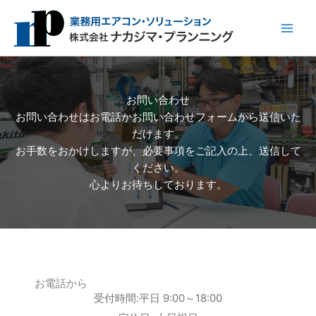
内
容
を
ス
キ
ッ
お問い合わせ
プ
お問い合わせはお電話かお問い合わせフォームから送信いた
だけます。
お手数をおかけしますが、必要事項をご記入の上、送信して
ください。
心よりお待ちしております。
お電話から
受付時間:平日 9:00～18:00