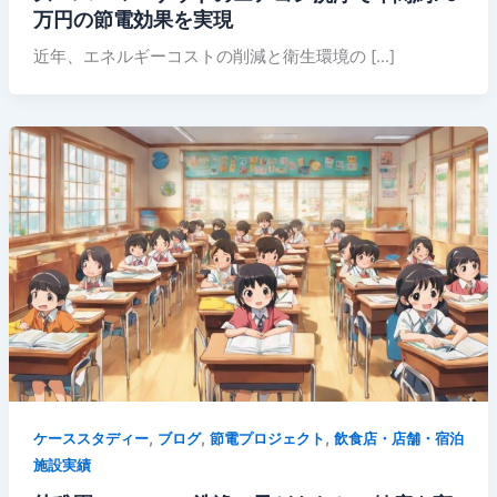
万円の節電効果を実現
近年、エネルギーコストの削減と衛生環境の […]
,
,
,
ケーススタディー
ブログ
節電プロジェクト
飲食店・店舗・宿泊
施設実績