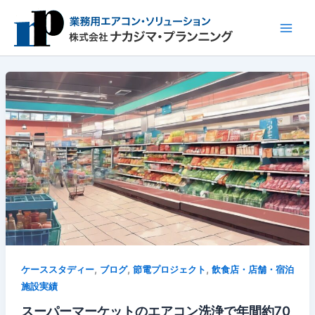
内
容
を
ス
キ
ッ
プ
,
,
,
ケーススタディー
ブログ
節電プロジェクト
飲食店・店舗・宿泊
施設実績
スーパーマーケットのエアコン洗浄で年間約70